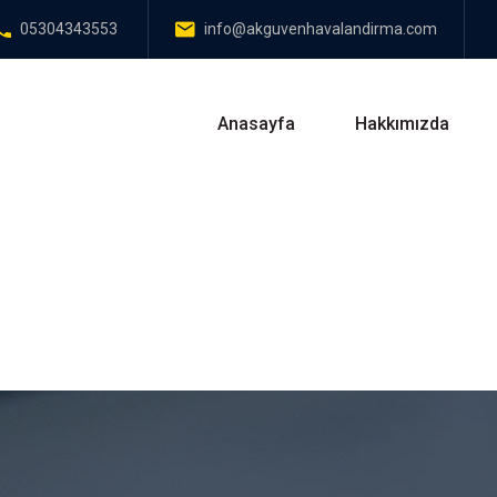
05304343553
info@akguvenhavalandirma.com
Anasayfa
Hakkımızda