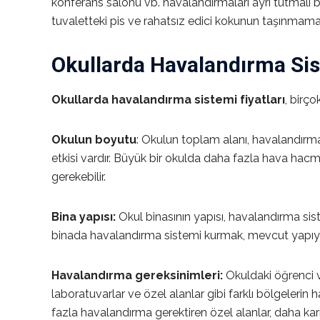
konferans salonu vb. havalandırmaları ayrı tutmalı
tuvaletteki pis ve rahatsız edici kokunun taşınmama
Okullarda Havalandırma Sist
Okullarda havalandırma sistemi fiyatları
, birço
Okulun boyutu
: Okulun toplam alanı, havalandırm
etkisi vardır. Büyük bir okulda daha fazla hava hac
gerekebilir.
Bina yapısı:
Okul binasının yapısı, havalandırma siste
binada havalandırma sistemi kurmak, mevcut yapıya 
Havalandırma gereksinimleri:
Okuldaki öğrenci ve
laboratuvarlar ve özel alanlar gibi farklı bölgelerin h
fazla havalandırma gerektiren özel alanlar, daha karma