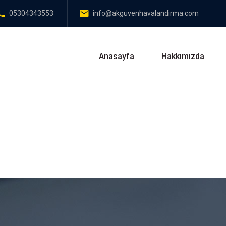
05304343553
info@akguvenhavalandirma.com
Anasayfa
Hakkımızda