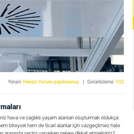
Yorum:
Henüz Yorum yapılmamış
Görüntüleme:
132
rmaları
emiz hava ve sağlıklı yaşam alanları oluşturmak oldukça
em bireysel hem de ticari alanlar için vazgeçilmez hale
ları arasında seçim yaparken nelere dikkat etmelisiniz?