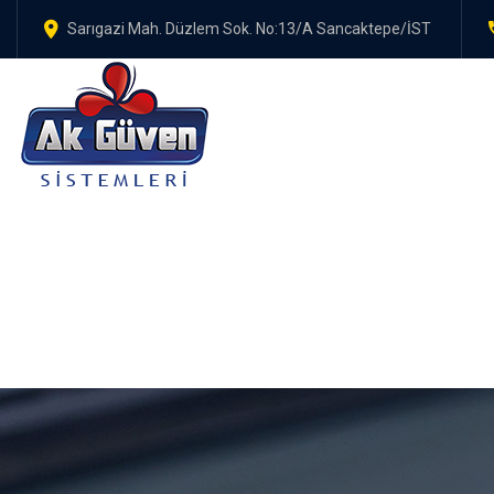
Sarıgazi Mah. Düzlem Sok. No:13/A Sancaktepe/İST