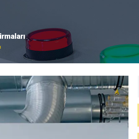
irmaları
ı